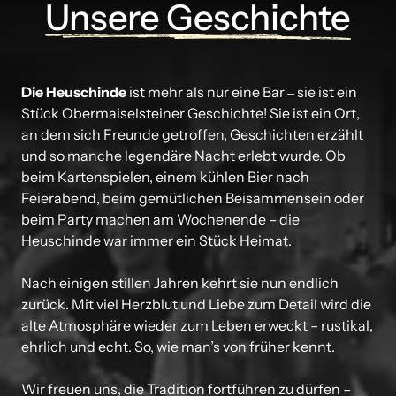
Unsere 
Geschichte
Die 
Heuschinde
ist 
mehr 
als 
nur 
eine 
Bar 
‒
sie 
ist 
ein 
Stück 
Obermaiselsteiner 
Geschichte! 
Sie 
ist 
ein 
Ort, 
an 
dem 
sich 
Freunde 
getroffen, 
Geschichten 
erzählt 
und 
so 
manche 
legendäre 
Nacht 
erlebt 
wurde. 
Ob 
beim 
Kartenspielen, 
einem 
kühlen 
Bier 
nach 
Feierabend, 
beim 
gemütlichen 
Beisammensein 
oder 
beim 
Party 
machen 
am 
Wochenende 
– 
die 
Heuschinde 
war 
immer 
ein 
Stück 
Heimat.

Nach 
einigen 
stillen 
Jahren 
kehrt 
sie 
nun 
endlich 
zurück. 
Mit 
viel 
Herzblut 
und 
Liebe 
zum 
Detail 
wird 
die 
alte 
Atmosphäre 
wieder 
zum 
Leben 
erweckt 
– 
rustikal, 
ehrlich 
und 
echt. 
So, 
wie 
man’s 
von 
früher 
kennt.

Wir 
freuen 
uns, 
die 
Tradition 
fortführen 
zu 
dürfen 
– 