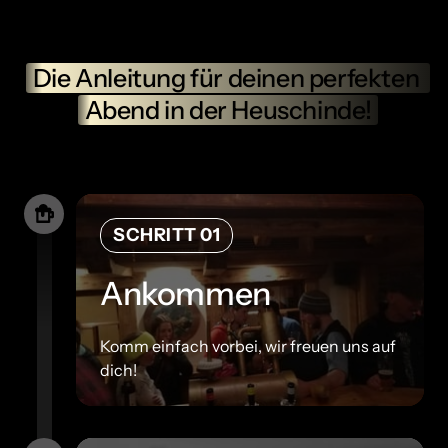
Die 
Anleitung 
für 
deinen 
perfekten 
Abend 
in 
der 
Heuschinde!
SCHRITT 01
Ankommen
Komm einfach vorbei, wir freuen uns auf 
dich!